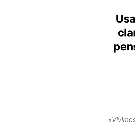
Usa
cla
pen
«Vivimo