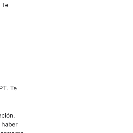
. Te
PT. Te
ación.
 haber