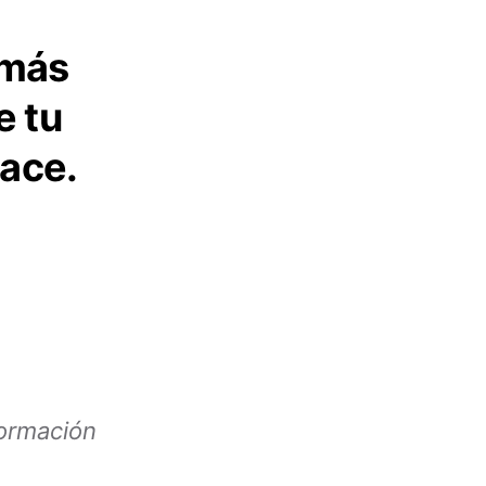
 más
e tu
ace.
ormación