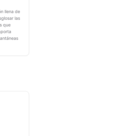
n llena de
glosar las
os que
aporta
stantáneas