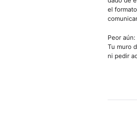
dado de e
el format
comunica
Peor aún:
Tu muro de
ni pedir a