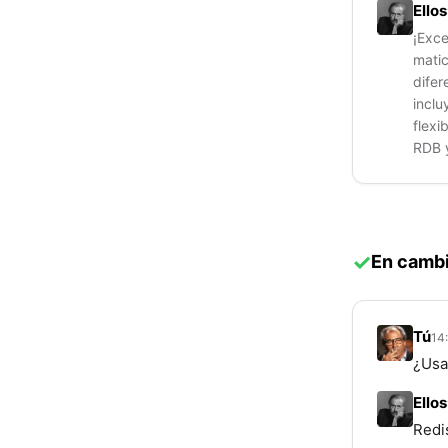
Ellos
¡Exce
matic
difer
inclu
flexi
RDB y
En cambi
Tú
14
¿Usa
Ellos
Redi