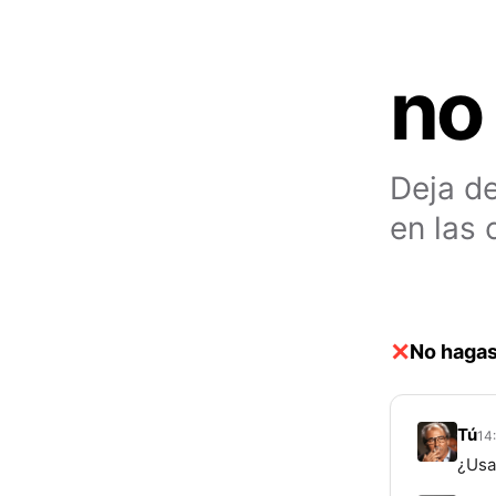
no
Deja de
en las 
No hagas
Tú
14
¿Usa