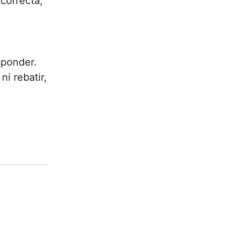
correcta,
sponder.
i rebatir,