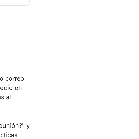
o correo
medio en
s al
reunión?" y
cticas