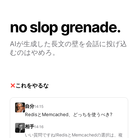
no slop grenade.
AIが生成した長文の壁を会話に投げ込
むのはやめろ。
これをやるな
自分
14:15
RedisとMemcached、どっちを使うべき?
相手
14:16
いい質問ですね!RedisとMemcachedの選択は、複